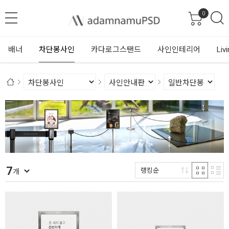
0
배너
차단봉사인
카다로그스탠드
사인인테리어
Liv
7
랭킹순
개