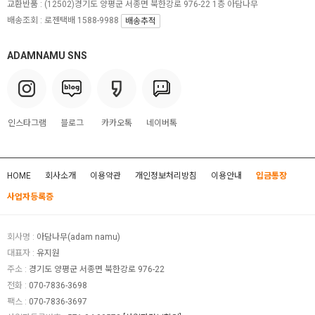
교환반품 :
(12502)경기도 양평군 서종면 북한강로 976-22 1층 아담나무
배송조회 : 로젠택배 1588-9988
배송추적
ADAMNAMU SNS
인스타그램
블로그
카카오톡
네이버톡
HOME
회사소개
이용약관
개인정보처리방침
이용안내
입금통장
사업자등록증
회사명 :
아담나무(adam namu)
대표자 :
유지원
주소 :
경기도 양평군 서종면 북한강로 976-22
전화 :
070-7836-3698
팩스 :
070-7836-3697