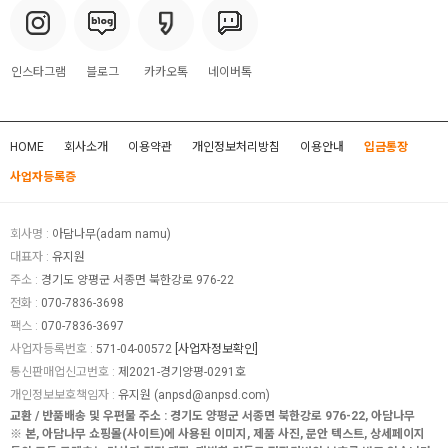
인스타그램
블로그
카카오톡
네이버톡
HOME
회사소개
이용약관
개인정보처리방침
이용안내
입금통장
사업자등록증
회사명 :
아담나무(adam namu)
대표자 :
유지원
주소 :
경기도 양평군 서종면 북한강로 976-22
전화 :
070-7836-3698
팩스 :
070-7836-3697
사업자등록번호 :
571-04-00572
[사업자정보확인]
통신판매업신고번호 :
제2021-경기양평-0291호
개인정보보호책임자 :
유지원 (
anpsd@anpsd.com
)
교환 / 반품배송 및 우편물 주소 : 경기도 양평군 서종면 북한강로 976-22, 아담나무
※ 본, 아담나무 쇼핑몰(사이트)에 사용된 이미지, 제품 사진, 문안 텍스트, 상세페이지