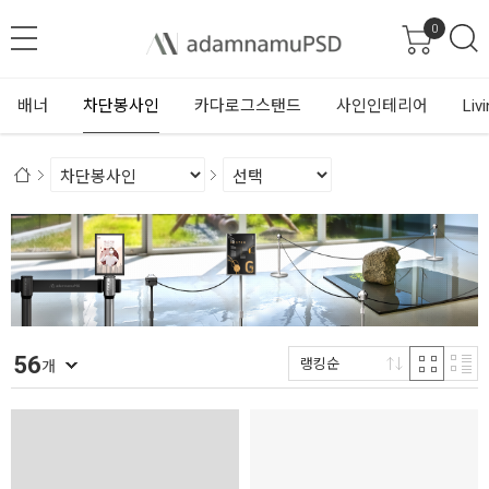
0
배너
차단봉사인
카다로그스탠드
사인인테리어
Liv
56
랭킹순
개