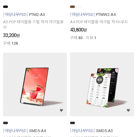
아담나무PSD
PTM2-A3
아담나무PSD
PTMW2-A4
A3 POP 테이블용 스틸 자석 아크릴꽂
A4 POP 테이블용 아크릴 자석+우드
이
43,800
원
33,200
원
구매
83
리뷰
1
구매
128
아담나무PSD
SMD5-A4
아담나무PSD
SMD5-A3