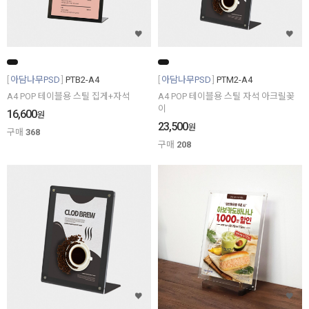
아담나무PSD
PTB2-A4
아담나무PSD
PTM2-A4
A4 POP 테이블용 스틸 집게+자석
A4 POP 테이블용 스틸 자석 아크릴꽂
이
16,600
원
23,500
원
구매
368
구매
208