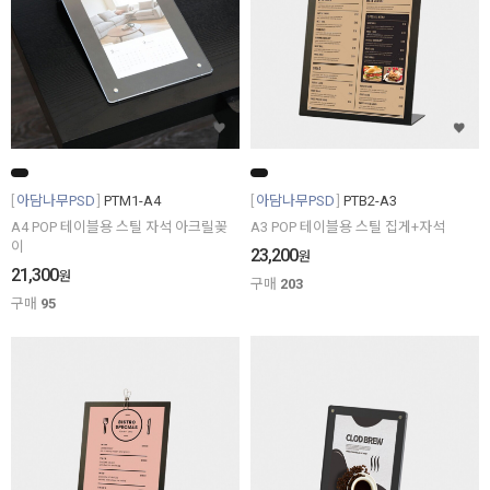
아담나무PSD
PTM1-A4
아담나무PSD
PTB2-A3
A4 POP 테이블용 스틸 자석 아크릴꽂
A3 POP 테이블용 스틸 집게+자석
이
23,200
원
21,300
원
구매
203
구매
95