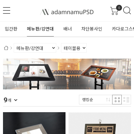
0
입간판
메뉴판/강연대
배너
차단봉사인
카다로그스
9
랭킹순
개