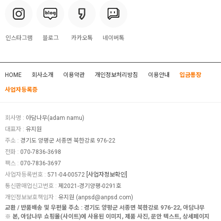
인스타그램
블로그
카카오톡
네이버톡
HOME
회사소개
이용약관
개인정보처리방침
이용안내
입금통장
사업자등록증
회사명 :
아담나무(adam namu)
대표자 :
유지원
주소 :
경기도 양평군 서종면 북한강로 976-22
전화 :
070-7836-3698
팩스 :
070-7836-3697
사업자등록번호 :
571-04-00572
[사업자정보확인]
통신판매업신고번호 :
제2021-경기양평-0291호
개인정보보호책임자 :
유지원 (
anpsd@anpsd.com
)
교환 / 반품배송 및 우편물 주소 : 경기도 양평군 서종면 북한강로 976-22, 아담나무
※ 본, 아담나무 쇼핑몰(사이트)에 사용된 이미지, 제품 사진, 문안 텍스트, 상세페이지