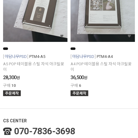
아담나무PSD
PTM4-A5
아담나무PSD
PTM4-A4
A5 POP 테이블용 스틸 자석 아크릴꽂
A4 POP 테이블용 스틸 자석 아크릴꽂
이
이
28,300
36,500
원
원
구매
10
구매
6
CS CENTER
070-7836-3698