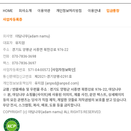
HOME
회사소개
이용약관
개인정보처리방침
이용안내
입금통장
사업자등록증
회사명 :
아담나무(adam namu)
대표자 :
유지원
주소 :
경기도 양평군 서종면 북한강로 976-22
전화 :
070-7836-3698
팩스 :
070-7836-3697
사업자등록번호 :
571-04-00572
[사업자정보확인]
통신판매업신고번호 :
제2021-경기양평-0291호
개인정보보호책임자 :
유지원 (
anpsd@anpsd.com
)
교환 / 반품배송 및 우편물 주소 : 경기도 양평군 서종면 북한강로 976-22, 아담나무
※ 본, 아담나무 쇼핑몰(사이트)에 사용된 이미지, 제품 사진, 문안 텍스트, 상세페이지
등의 모든 콘텐츠는 당사가 직접 제작, 개발한 것들로 저작권법의 보호를 받고 있습니다.
무단 전시, 스크랩핑, 복사, 배포, 도용 등을 금지합니다.
COPYRIGHT (c)
아담나무(adam namu)
ALL RIGHTS RESERVED.