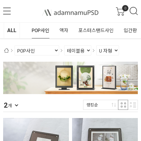
0
ALL
POP사인
액자
포스터스탠드사인
입간판
2
랭킹순
개